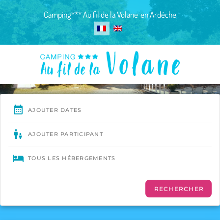
Skip
Camping*** Au fil de la Volane
en Ardèche
to
content