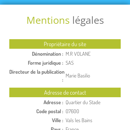
Mentions
légales
Propriétaire du site
Dénomination :
M.R VOLANE
Forme juridique :
SAS
Directeur de la publication
Marie Basilio
:
Adresse de contact
Adresse :
Quartier du Stade
Code postal :
07600
Ville :
Vals les Bains
Pays :
France